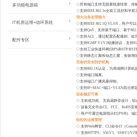
24口机架式交换机
16口POE供电模块
◇所有端口支持无阻塞线速转发，传
多功能电源箱
1光2电（PoE）光纤收发器
网管型工业级光纤交换机(PoE)
◇支持IEEE 802.3x全双工流控和半
5.8G无线网桥
48口核心交换机
24口PoE供电模块
强大业务处理能力
1光4电（PoE）光纤收发器
IT机房运维+动环系统
2光4电网管型光纤交换机(PoE)
◇支持IEEE 802.1Q VLAN，用户
PD分离器
◇支持QoS，支持基于端口、基于802
1光8电（PoE）光纤收发器
2光6电网管型光纤交换机(PoE)
◇支持ACL，通过配置匹配规则、
配件专区
普通型PD分离器
◇支持IGMP V1/V2组播协议，支持
1光1电迷你型光纤收发器
多光8电网管型光纤交换机(PoE)
◇支持工业快速环网ERPS和STP/R
SFP光模块
防水型PD分离器
多光多电（PoE）光收发器
◇支持静态汇聚和动态汇聚，有效增
完备的安全防护机制
光纤网络跳线
工业级PD分离器
2光4电（PoE）光纤收发器
◇支持802.1X认证，为局域网计
◇支持端口隔离。
串口服务器
定制模块
4光2电光纤收发器
◇支持端口广播风暴抑制。
◇支持IP+MAC+端口+VLAN四元绑
太阳能供电设备
宽温防雷PoE供电模块
万兆光纤收发器
设备稳定可靠
◇ 主机低功耗、无风扇静音设计，
24口BT标准PoE供电模块
2U 机架型光纤收发器
◇ 设备完全符合CE、FCC、RoHS
直流输入PoE供电模块
◇ 用户可通过电源指示灯(PWR)、端
2U 16槽光纤收发器
轻松的运维管理
◇ 支持Web网管、CLI命令行（Consol
2U 14槽光纤收发器
◇ 支持HTTPS、SSLV3、SSHV1