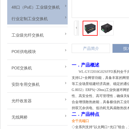
48口（PoE）工业级交换机
行业定制工业交换机
工业级光纤交换机
非网管型工业级光纤交换机(PoE)
产品简介
技
POE供电模块
1光1电工业级光纤交换机
1-24口POE供电模块
一．产品概述
POE交换机
1光2电工业级光纤交换机
WL-GYJ2016G02SFPD
系列全千
单口PoE供电模块
支持L2+全网管功能，具备丰富的
5口PoE供电交换机
1光4电工业级光纤交换机(PoE)
等工业场景组建经济高效、稳定的通
安防专用交换机
2口PoE供电模块
G.8032）ERPS(<20ms)
8口POE供电交换机
1光8电工业级光纤交换机(PoE)
5口非网管交换机
性、高安全性、高可管理性，确保关
4口PoE供电模块
光纤收发器
合金增强散热效能，具备极佳的工业
16口PoE供电交换机
2光4电工业级光纤交换机(PoE)
8口非网管交换机
持双冗余供电、低功耗无风扇散热技
8口POE供电模块
1光多电（PoE）光收发器
24口PoE供电交换机
二．产品特点
2光6电工业级光纤交换机(PoE)
无线网桥
16口机架式交换机
12口POE供电模块
全千兆端口
1光1电（PoE）光纤收发器
48口PoE供电交换机
2光8电工业级光纤交换机(PoE)
◇全系列支持“以太网口+光口”组合
2.4G无线网桥